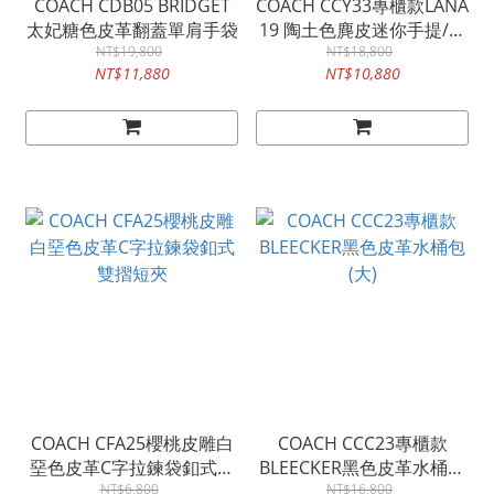
COACH CDB05 BRIDGET
COACH CCY33專櫃款LANA
太妃糖色皮革翻蓋單肩手袋
19 陶土色麂皮迷你手提/斜
NT$19,800
NT$18,800
背包
NT$11,880
NT$10,880
COACH CFA25櫻桃皮雕白
COACH CCC23專櫃款
堊色皮革C字拉鍊袋釦式雙
BLEECKER黑色皮革水桶包
NT$6,800
摺短夾
NT$16,800
(大)