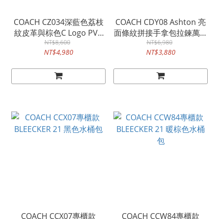
COACH CZ034深藍色荔枝
COACH CDY08 Ashton 亮
紋皮革與棕色C Logo PVC
面條紋拼接手拿包拉鍊萬用
二合一卡夾皮夾
NT$8,600
NT$6,980
手拿包
NT$4,980
NT$3,880
COACH CCX07專櫃款
COACH CCW84專櫃款