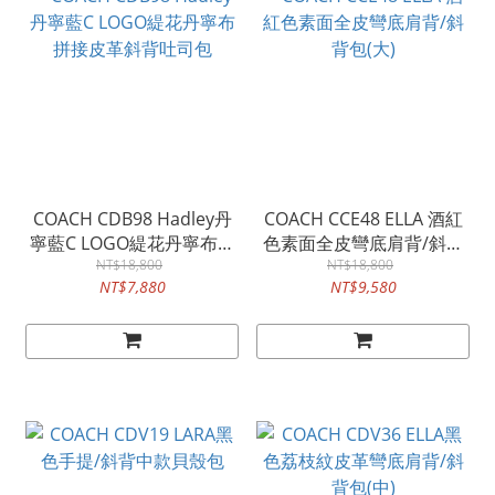
COACH CDB98 Hadley丹
COACH CCE48 ELLA 酒紅
寧藍C LOGO緹花丹寧布拼
色素面全皮彎底肩背/斜背
接皮革斜背吐司包
NT$18,800
NT$18,800
包(大)
NT$7,880
NT$9,580