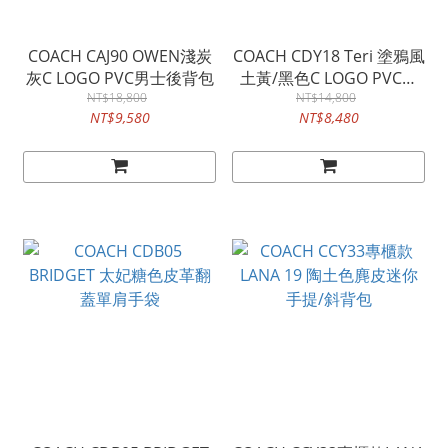
COACH CAJ90 OWEN淺炭
COACH CDY18 Teri 塗鴉風
灰C LOGO PVC男士後背包
土黃/黑色C LOGO PVC金
NT$18,800
屬掛飾彎底肩背/斜背兩用
NT$14,800
NT$9,580
NT$8,480
小包