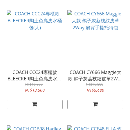
COACH CCC24專櫃款
COACH CY666 Maggie大
BLEECKER陶土色麂皮水桶
款 鴿子灰荔枝紋皮革2Way
NT$16,800
包(大)
肩背手提托特包
NT$16,800
NT$13,500
NT$9,480