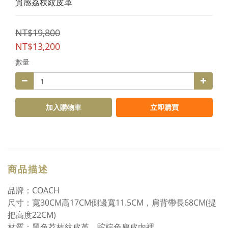
質感荔枝紋皮革
NT$19,800
NT$13,200
數量
加入購物車
立即購買
商品描述
品牌：COACH
尺寸：寬30CM高17CM側邊寬11.5CM，肩背帶長68CM(提
把高度22CM)
材質：黑色荔枝紋皮革、駝棕色麂皮内裡