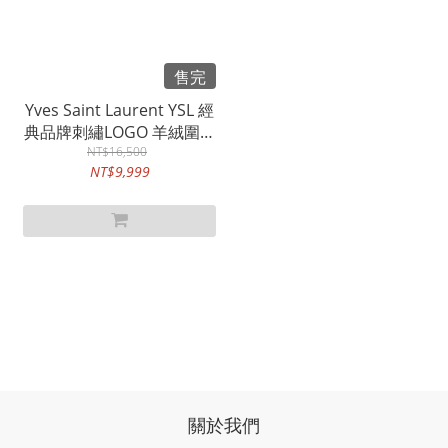
售完
Yves Saint Laurent YSL 經
典品牌刺繡LOGO 羊絨圍巾
NT$16,500
(酒紅)
NT$9,999
關於我們