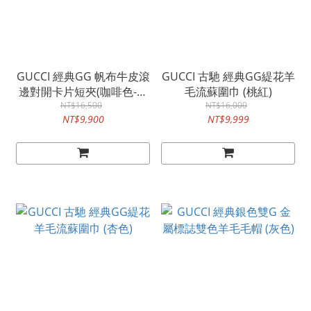
GUCCI 經典GG 帆布牛皮滾
GUCCI 古馳 經典GG緹花羊
邊對開卡片短夾(咖啡色-無
毛流蘇圍巾 (桃紅)
NT$16,500
購證)
NT$16,000
NT$9,900
NT$9,999