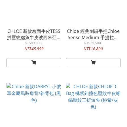
CHLOE 新款粒面牛皮TESS
Chloe 經典刺繡手把Chloe
拼壓紋鱷魚牛皮波西米亞風
Sense Medium 手提拉菲
手提/肩背包
NT$89,000
草竹編包 (灰色)
NT$29,500
NT$45,999
NT$16,800