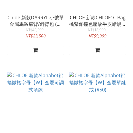
Chloe 新款DARRYL 小號單
CHLOE 新款CHLOE' C Bag
金屬馬鞍肩背/斜背包 (黑
桃紫釦撞色壓紋牛皮蜥蜴壓
NT$45,500
色)
紋三折短夾 (桃紫/灰色)
NT$18,900
NT$23,500
NT$9,999