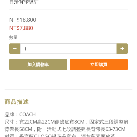
百搭背帶設計
NT$18,800
NT$7,880
數量
加入購物車
立即購買
商品描述
品牌：COACH
尺寸：寬22CM高22CM側邊底寬8CM，固定式三段調整肩
背帶長58CM，附一活動式七段調整延長背帶長63-73CM
材質：丹寧藍C LOGO緹花丹寧布、深灰藍素面皮革