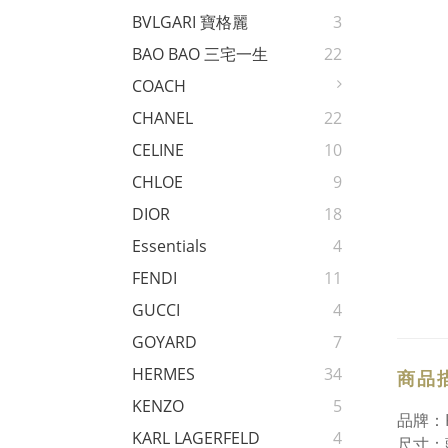
BVLGARI 寶格麗
3
BAO BAO 三宅一生
22
COACH
CHANEL
22
CELINE
10
CHLOE
9
DIOR
18
Essentials
4
FENDI
11
GUCCI
4
GOYARD
7
HERMES
34
商品
KENZO
5
品牌：Ka
KARL LAGERFELD
4
尺寸：頭