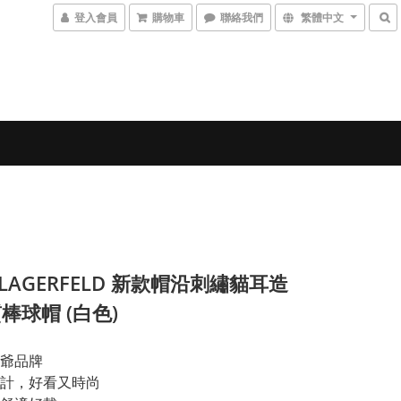
登入會員
購物車
聯絡我們
繁體中文
L LAGERFELD 新款帽沿刺繡貓耳造
棒球帽 (白色)
爺品牌
計，好看又時尚