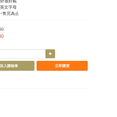
舒適好載
英文字母
~售完為止
80
80
加入購物車
立即購買