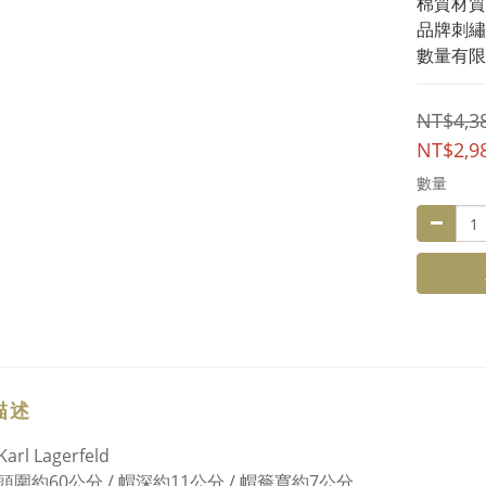
棉質材質
品牌刺繡
數量有限
NT$4,3
NT$2,9
數量
描述
rl Lagerfeld
圍約60公分 / 帽深約11公分 / 帽簷寬約7公分