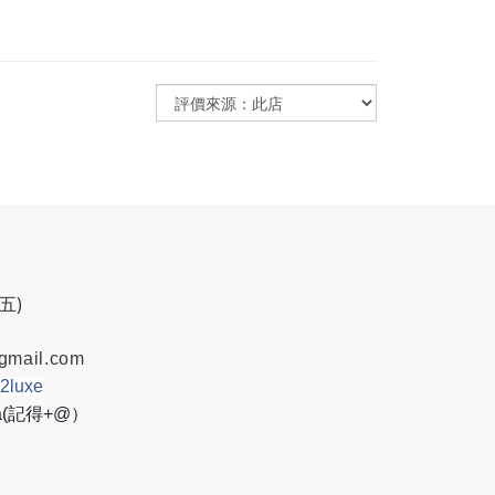
週五)
gmail.com
w2luxe
8a(記得+@）