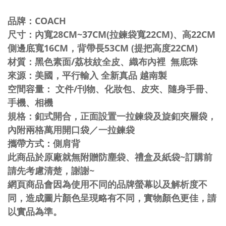
品牌：COACH
尺寸：內寬28CM~37CM(拉鍊袋寬22CM)、高22CM
側邊底寬16CM，背帶長53CM (提把高度22CM)
材質：黑色素面/荔枝紋全皮、織布內裡 無底珠
來源：美國，平行輸入 全新真品 越南製
空間容量： 文件/刊物、化妝包、皮夾、隨身手冊、
手機、相機
規格：釦式開合，正面設置一拉鍊袋及旋釦夾層袋，
內附兩格萬用開口袋／一拉鍊袋
攜帶方式：側肩背
此商品於原廠就無附贈防塵袋、禮盒及紙袋~訂購前
請先考慮清楚，謝謝~
網頁商品會因為使用不同的品牌螢幕以及解析度不
同，造成圖片顏色呈現略有不同，實物顏色更佳，請
以實品為準。