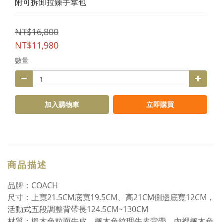
附可拆卸拉鍊手拿包
NT$16,800
NT$11,980
數量
加入購物車
立即購買
商品描述
品牌：COACH
尺寸：上寬21.5CM底寬19.5CM、高21CM側邊底寬12CM，
活動式五段調整背帶長124.5CM~130CM
材質：楓木色粒面牛皮、楓木色紋理牛皮背帶、內裡楓木色