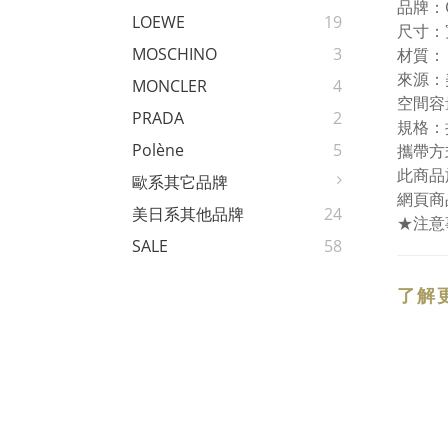
品牌：
LOEWE
19
尺寸：
MOSCHINO
3
材質：
來源：
MONCLER
4
空間容
PRADA
2
規格：
Polène
5
攜帶方
此商品
歐系其它品牌
網頁商
美日系其他品牌
24
★注意
SALE
58
了解