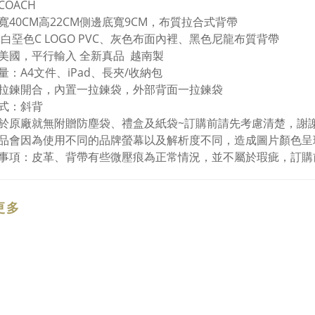
COACH
寬40CM高22CM側邊底寬9CM，布質拉合式背帶
 白堊色C LOGO PVC、灰色布面內裡、黑色尼龍布質背帶
美國，平行輸入 全新真品 越南製
量：A4文件、iPad、長夾/收納包
拉鍊開合，內置一拉鍊袋，外部背面一拉鍊袋
式：斜背
於原廠就無附贈防塵袋、禮盒及紙袋~訂購前請先考慮清楚，謝
品會因為使用不同的品牌螢幕以及解析度不同，造成圖片顏色呈
事項：皮革、背帶有些微壓痕為正常情況，並不屬於瑕疵，訂購
更多