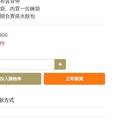
布質背帶
袋、內置一拉鍊袋
開合實搭水餃包
800
99
加入購物車
立即購買
款方式