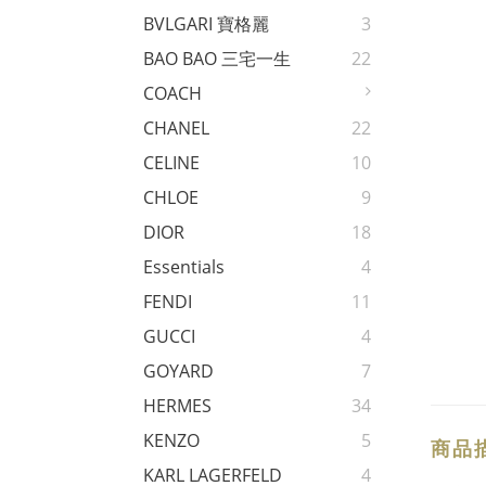
BVLGARI 寶格麗
3
BAO BAO 三宅一生
22
COACH
CHANEL
22
CELINE
10
CHLOE
9
DIOR
18
Essentials
4
FENDI
11
GUCCI
4
GOYARD
7
HERMES
34
KENZO
5
商品
KARL LAGERFELD
4