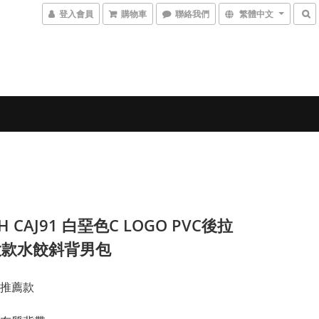
登入會員
購物車
聯絡我們
繁體中文
H CAJ91 白堊色C LOGO PVC後拉
大款水餃斜背男包
推薦款