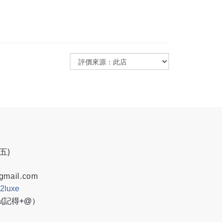
週五)
gmail.com
w2luxe
8a(記得+@）