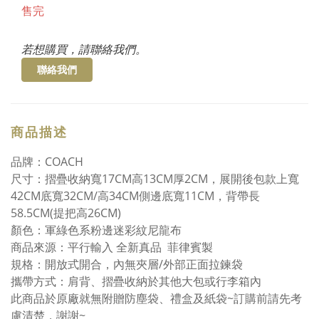
售完
若想購買，請聯絡我們。
聯絡我們
商品描述
品牌：COACH
尺寸：摺疊收納寬17CM高13CM厚2CM，展開後包款上寬
42CM底寬32CM/高34CM側邊底寬11CM，背帶長
58.5CM(提把高26CM)
顏色：軍綠色系粉邊迷彩紋尼龍布
商品來源：平行輸入 全新真品 菲律賓製
規格：開放式開合，內無夾層/外部正面拉鍊袋
攜帶方式：肩背、摺疊收納於其他大包或行李箱內
此商品於原廠就無附贈防塵袋、禮盒及紙袋~訂購前請先考
慮清楚，謝謝~