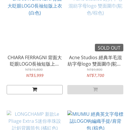
SOLD OUT
CHIARA FERRAGNI 背面大
Acne Studios 經典羊毛混
眨眼LOGO長䄂短版上衣
紡字母logo 雙面圍巾(駝色/
NT$15,800
(白色)
NT$9,800
棕色)
NT$5,999
NT$7,700