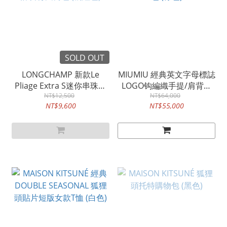
SOLD OUT
LONGCHAMP 新款Le
MIUMIU 經典英文字母標誌
Pliage Extra S迷你串珠設
LOGO钩編織手提/肩背包
計斜背圓筒包 (橘紅色)
NT$12,500
NT$64,000
(棕色)
NT$9,600
NT$55,000