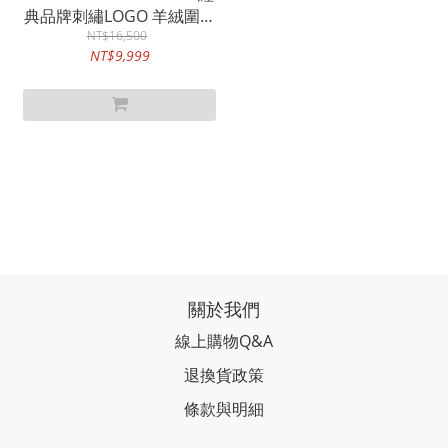
典品牌刺繡LOGO 羊絨圍巾
NT$16,500
(酒紅)
NT$9,999
關於我們
線上購物Q&A
退換貨政策
條款與明細