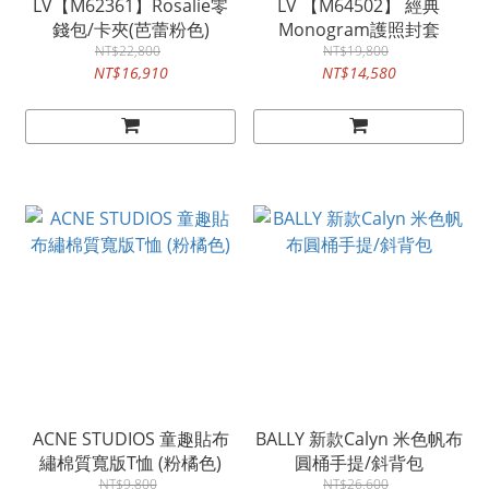
LV【M62361】Rosalie零
LV 【M64502】 經典
錢包/卡夾(芭蕾粉色)
Monogram護照封套
NT$22,800
NT$19,800
NT$16,910
NT$14,580
ACNE STUDIOS 童趣貼布
BALLY 新款Calyn 米色帆布
繡棉質寬版T恤 (粉橘色)
圓桶手提/斜背包
NT$9,800
NT$26,600