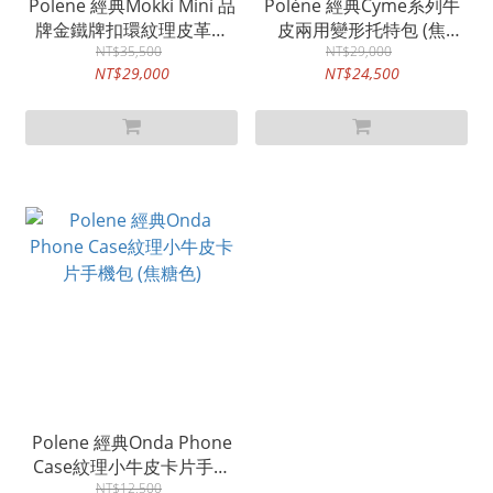
Polene 經典Mokki Mini 品
Polène 經典Cyme系列牛
牌金鐵牌扣環紋理皮革手
皮兩用變形托特包 (焦
提/肩背包 (焦糖色)
NT$35,500
NT$29,000
糖/mini)
NT$29,000
NT$24,500
Polene 經典Onda Phone
Case紋理小牛皮卡片手機
包 (焦糖色)
NT$12,500