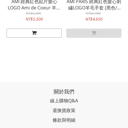
AMI 經典紅色貼片愛心
AMI PARIS 經典紅色愛心刺
LOGO Ami de Coeur 羊毛
繡LOGO羊毛手套 (黑色/2
帽 (深藍)
NT$6,980
NT$6,980
號)
NT$5,500
NT$4,650
關於我們
線上購物Q&A
退換貨政策
條款與明細