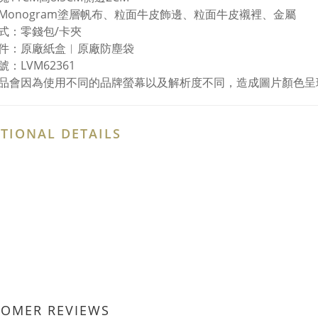
Monogram塗層帆布、粒面牛皮飾邊、粒面牛皮襯裡、金屬
式：零錢包/卡夾
件：原廠紙盒︱原廠防塵袋
：LVM62361
品會因為使用不同的品牌螢幕以及解析度不同，造成圖片顏色呈
TIONAL DETAILS
TOMER REVIEWS