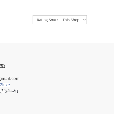
週五)
gmail.com
w2luxe
8a(記得+@）