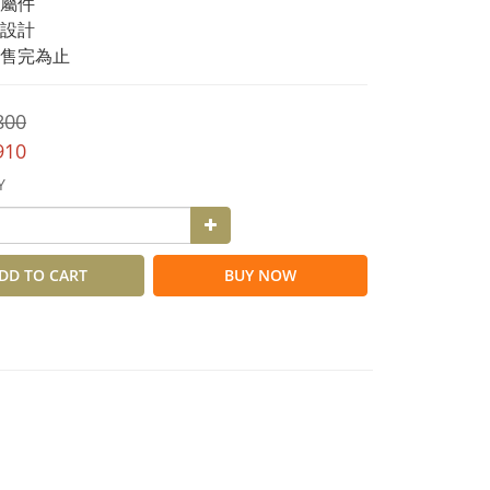
屬件
設計
售完為止
800
910
Y
DD TO CART
BUY NOW