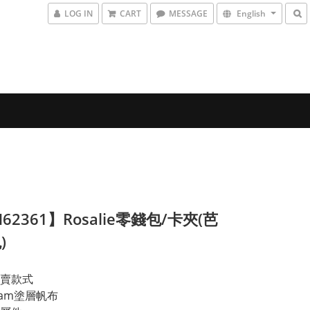
LOG IN
CART
MESSAGE
English
62361】Rosalie零錢包/卡夾(芭
)
賣款式
ram塗層帆布