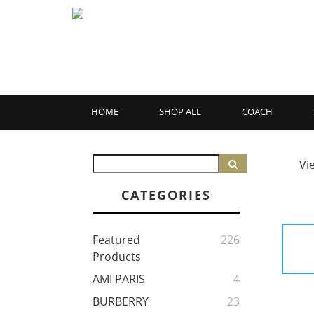
HOME
SHOP ALL
COACH
Vi
CATEGORIES
Featured
226
Products
AMI PARIS
4
BURBERRY
23