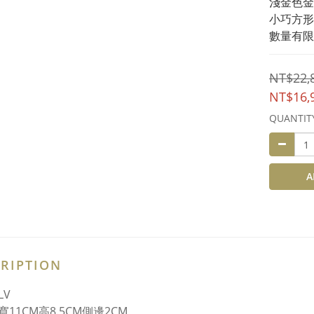
淺金色金
小巧方形
數量有限
NT$22,
NT$16,
QUANTIT
A
RIPTION
LV
11CM高8.5CM側邊2CM