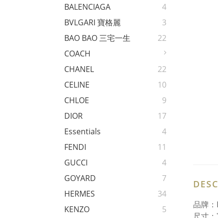
BALENCIAGA
4
BVLGARI 寶格麗
3
BAO BAO 三宅一生
22
COACH
CHANEL
22
CELINE
10
CHLOE
9
DIOR
17
Essentials
4
FENDI
11
GUCCI
4
GOYARD
7
DESC
HERMES
34
品牌：
KENZO
5
尺寸：寬