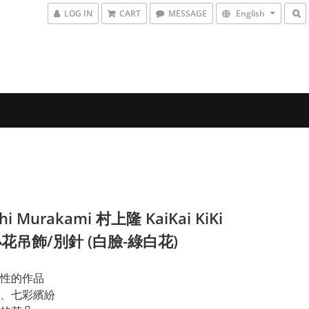
LOG IN
CART
MESSAGE
English
hi Murakami 村上隆 KaiKai KiKi
花吊飾/別針 (白臉-綠白花)
性的作品
、七彩繽紛