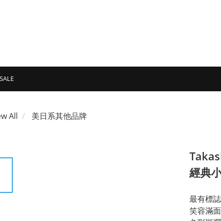
SALE
ew All
美日系其他品牌
Takas
經典小
最有標誌
笑容滿面