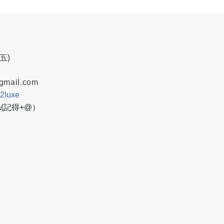
週五)
gmail.com
w2luxe
8a(記得+@）