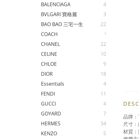
BALENCIAGA
4
BVLGARI 寶格麗
3
BAO BAO 三宅一生
22
COACH
CHANEL
22
CELINE
10
CHLOE
9
DIOR
18
Essentials
4
FENDI
11
DESC
GUCCI
4
GOYARD
7
品牌：T
HERMES
34
尺寸：約 
材質：
KENZO
5