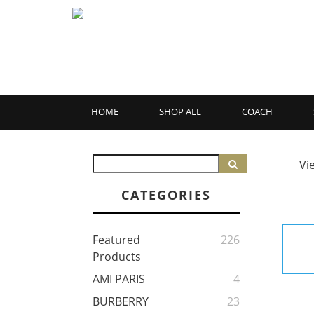
HOME
SHOP ALL
COACH
Vi
CATEGORIES
Featured
226
Products
AMI PARIS
4
BURBERRY
23