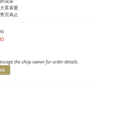
的花朵
大眾喜愛
售完為止
90
80
t
ssage the shop owner for order details.
GE