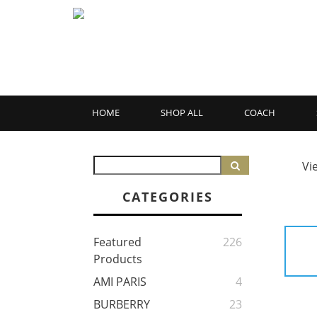
HOME
SHOP ALL
COACH
Vi
CATEGORIES
Featured
226
Products
AMI PARIS
4
BURBERRY
23