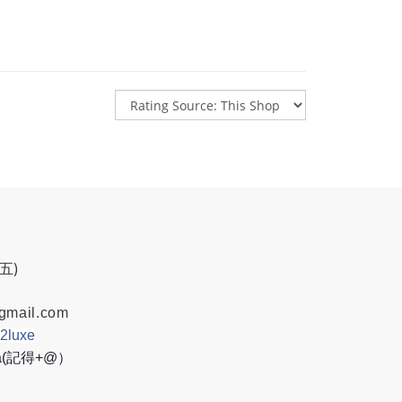
週五)
gmail.com
w2luxe
8a(記得+@）