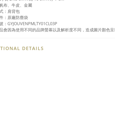
帆布、牛皮、金屬
式：肩背包
件：原廠防塵袋
：GYJOUVENPMLTY01CL03P
品會因為使用不同的品牌螢幕以及解析度不同，造成圖片顏色呈
TIONAL DETAILS