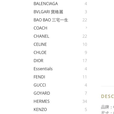
BALENCIAGA
4
BVLGARI 寶格麗
3
BAO BAO 三宅一生
22
COACH
CHANEL
22
CELINE
10
CHLOE
9
DIOR
17
Essentials
4
FENDI
11
GUCCI
4
GOYARD
7
DESC
HERMES
34
品牌：G
KENZO
5
尺寸：約 