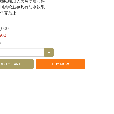
纖維織成的天然塗層布料
與柔軟並存具有防水效果
售完為止
,000
500
Y
DD TO CART
BUY NOW