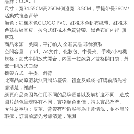
品牌：COACH
尺寸：寬34.55CM高25CM側邊寬13.5CM，手提帶長36CM/
活動式拉合背帶
顏色：紅楓木色C LOGO PVC、紅橡木色帆布織帶、紅橡木
色荔枝紋真皮、拉合式紅楓木色質背帶、黑色布面內裡 無
底珠
商品來源：美國，平行輸入 全新真品 菲律賓製
空間容量：Ipad、A4文件、化妝包、中長夾、手機/小相機
規格：釦式半開放式開合，內置一拉鍊袋／雙格開口袋，外
部一開放式口袋
攜帶方式：手提、斜背
此商品於原廠就無附贈防塵袋、禮盒及紙袋~訂購前請先考
慮清楚，謝謝~
網頁商品會因為使用不同的品牌螢幕以及解析度不同，造成
圖片顏色呈現略有不同，實物顏色更佳，請以實品為準。
★注意事項：皮革、背帶有些微壓痕為正常情況，並不屬於
瑕疵，訂購前請先考慮清楚，謝謝~