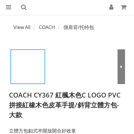
View All
COACH
側肩背/托特包
COACH CY367 紅楓木色C LOGO PVC
拼接紅橡木色皮革手提/斜背立體方包-
大款
立體方包釦式半開放開合好收拿