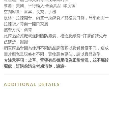
來源：美國，平行輸入 全新真品 印度製
空間容量：書本、長夾、手機
規格：拉鍊開合，內置一拉鍊袋／雙格開口袋，外部正面一
拉鍊袋／背面一開口夾層
攜帶方式：斜背
此商品於原廠就無附贈防塵袋、禮盒及紙袋~訂購前請先考
慮清楚，謝謝~
網頁商品會因為使用不同的品牌螢幕以及解析度不同，造成
圖片顏色呈現略有不同，實物顏色更佳，請以實品為準。
★注意事項：皮革、背帶有些微壓痕為正常情況，並不屬於
瑕疵，訂購前請先考慮清楚，謝謝~
ADDITIONAL DETAILS