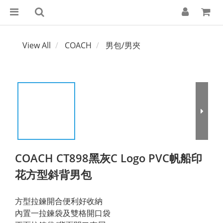
View All
COACH
男包/男夾
COACH CT898黑灰C Logo PVC帆船印
花方型斜背男包
方型拉鍊開合便利好收納
內置一拉鍊袋及雙格開口袋