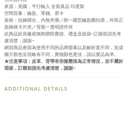
來源：美國，平行輸入 全新真品 印度製
空間容量：鑰匙、零錢、票卡
規格：拉鍊開合，內無夾層／附一圓型鑰匙圈扣環，外部正
面兩格卡片夾／背面一透明證件夾
此商品於原廠就無附贈防塵袋、禮盒及紙袋~訂購前請先考
慮清楚，謝謝~
網頁商品會因為使用不同的品牌螢幕以及解析度不同，造成
圖片顏色呈現略有不同，實物顏色更佳，請以實品為準。
★注意事項：皮革、背帶有些微壓痕為正常情況，並不屬於
瑕疵，訂購前請先考慮清楚，謝謝~
ADDITIONAL DETAILS