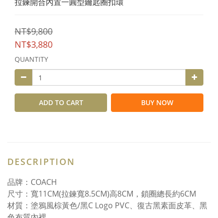
拉鍊開合內置一圓型鑰匙圈扣環
NT$9,800
NT$3,880
QUANTITY
ADD TO CART
BUY NOW
DESCRIPTION
品牌：COACH
尺寸：寬11CM(拉鍊寬8.5CM)高8CM，鎖圈總長約6CM
材質：塗鴉風棕黃色/黑C Logo PVC、復古黑素面皮革、黑
色布質內裡