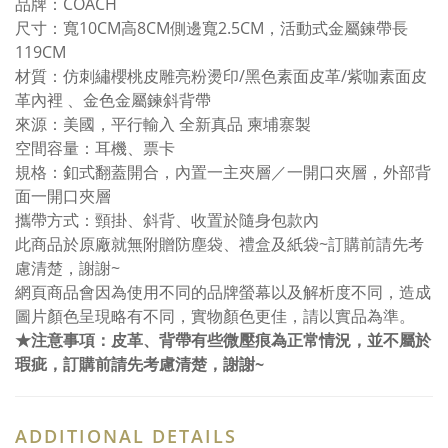
品牌：COACH
尺寸：寬10CM高8CM側邊寬2.5CM，活動式金屬鍊帶長
119CM
材質：仿刺繡櫻桃皮雕亮粉燙印/黑色素面皮革/紫咖素面皮
革內裡 、金色金屬鍊斜背帶
來源：美國，平行輸入 全新真品 柬埔寨製
空間容量：耳機、票卡
規格：釦式翻蓋開合，內置一主夾層／一開口夾層，外部背
面一開口夾層
攜帶方式：頸掛、斜背、收置於隨身包款內
此商品於原廠就無附贈防塵袋、禮盒及紙袋~訂購前請先考
慮清楚，謝謝~
網頁商品會因為使用不同的品牌螢幕以及解析度不同，造成
圖片顏色呈現略有不同，實物顏色更佳，請以實品為準。
★注意事項：皮革、背帶有些微壓痕為正常情況，並不屬於
瑕疵，訂購前請先考慮清楚，謝謝~
ADDITIONAL DETAILS