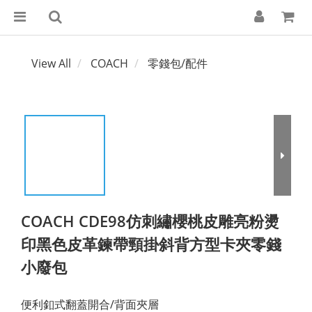
View All
COACH
零錢包/配件
COACH CDE98仿刺繡櫻桃皮雕亮粉燙
印黑色皮革鍊帶頸掛斜背方型卡夾零錢
小廢包
便利釦式翻蓋開合/背面夾層