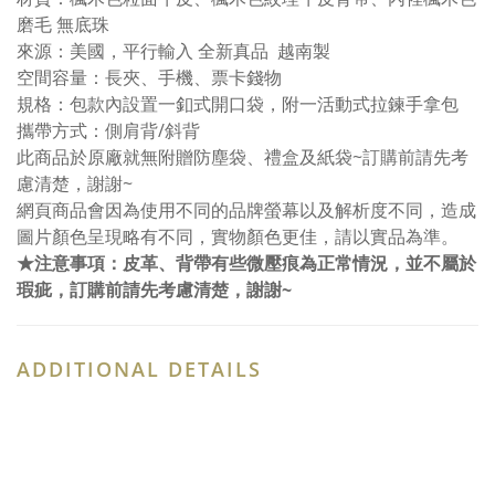
磨毛 無底珠
來源：美國，平行輸入 全新真品 越南製
空間容量：長夾、手機、票卡錢物
規格：包款內設置一釦式開口袋，附一活動式拉鍊手拿包
攜帶方式：側肩背/斜背
此商品於原廠就無附贈防塵袋、禮盒及紙袋~訂購前請先考
慮清楚，謝謝~
網頁商品會因為使用不同的品牌螢幕以及解析度不同，造成
圖片顏色呈現略有不同，實物顏色更佳，請以實品為準。
★注意事項：皮革、背帶有些微壓痕為正常情況，並不屬於
瑕疵，訂購前請先考慮清楚，謝謝~
ADDITIONAL DETAILS