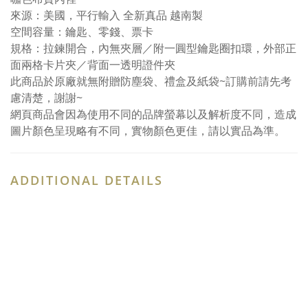
來源：美國，平行輸入 全新真品 越南製
空間容量：鑰匙、零錢、票卡
規格：拉鍊開合，內無夾層／附一圓型鑰匙圈扣環，外部正
面兩格卡片夾／背面一透明證件夾
此商品於原廠就無附贈防塵袋、禮盒及紙袋~訂購前請先考
慮清楚，謝謝~
網頁商品會因為使用不同的品牌螢幕以及解析度不同，造成
圖片顏色呈現略有不同，實物顏色更佳，請以實品為準。
ADDITIONAL DETAILS