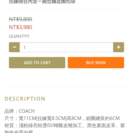
拉鍊開合內置一圓型鑰匙圈扣環
NT$9,800
NT$3,980
QUANTITY
ADD TO CART
BUY NOW
DESCRIPTION
品牌：COACH
尺寸：寬11CM(拉鍊寬8.5CM)高8CM，鎖圈總長約6CM
材質：淺粉綠亮粉燙印/蝴蝶皮雕加工、黑色素面皮革、紫
咖色布質內裡