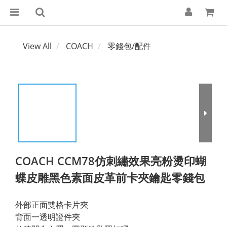
View All
COACH
零錢包/配件
COACH CCM78仿刺繡效果亮粉燙印蝴
蝶皮雕黑色素面皮革前卡夾鑰匙零錢包
外部正面雙格卡片夾
背面一透明證件夾