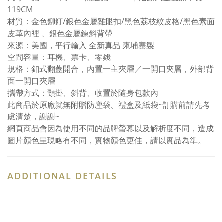
119CM
材質：金色鉚釘/銀色金屬雞眼扣/黑色荔枝紋皮格/黑色素面
皮革內裡 、銀色金屬鍊斜背帶
來源：美國，平行輸入 全新真品 柬埔寨製
空間容量：耳機、票卡、零錢
規格：釦式翻蓋開合，內置一主夾層／一開口夾層，外部背
面一開口夾層
攜帶方式：頸掛、斜背、收置於隨身包款內
此商品於原廠就無附贈防塵袋、禮盒及紙袋~訂購前請先考
慮清楚，謝謝~
網頁商品會因為使用不同的品牌螢幕以及解析度不同，造成
圖片顏色呈現略有不同，實物顏色更佳，請以實品為準。
ADDITIONAL DETAILS