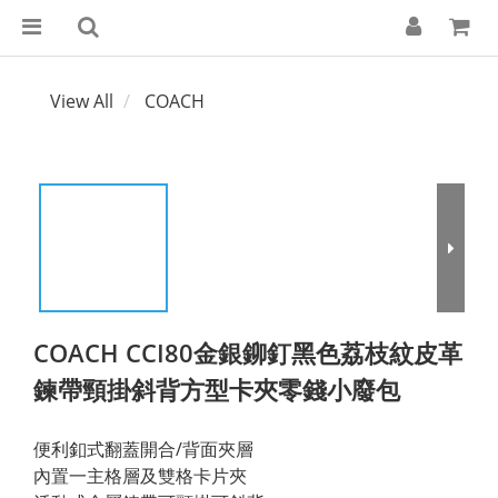
View All
COACH
COACH CCI80金銀鉚釘黑色荔枝紋皮革
鍊帶頸掛斜背方型卡夾零錢小廢包
便利釦式翻蓋開合/背面夾層
內置一主格層及雙格卡片夾