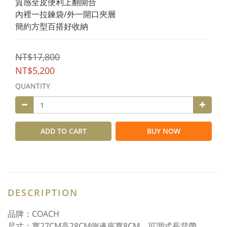
質感全皮便利上翻開合
內裡一拉鍊袋/外一開口夾層 
簡約方型百搭好收納
NT$17,800
NT$5,200
QUANTITY
ADD TO CART
BUY NOW
DESCRIPTION
品牌：COACH
尺寸：寬27CM高28CM側邊底寬8CM，可調式長背帶