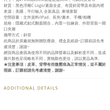
材質：黑色浮雕C Logo/素面全皮、布質斜背帶及布面內裡
來源：美國，平行輸入 全新真品 柬埔寨製
空間容量：文件資料/iPad、長夾/書本、手機/相機
規格：隱藏式釦式翻蓋開合，內置一拉鍊袋、外部背面一開
口夾層
攜帶方式：斜背
此商品於原廠就無附贈防塵袋、禮盒及紙袋~訂購前請先考
慮清楚，謝謝~
網頁商品會因為使用不同的品牌螢幕以及解析度不同，造成
圖片顏色呈現略有不同，實物顏色更佳，請以實品為準。
★注意事項：皮革、背帶有些微壓痕為正常情況，並不屬於
瑕疵，訂購前請先考慮清楚，謝謝~
ADDITIONAL DETAILS