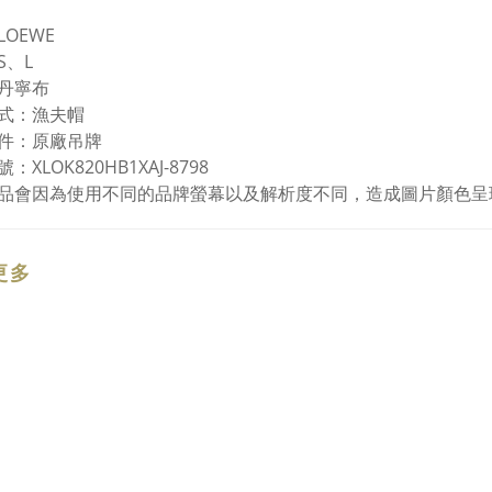
OEWE
S、L
丹寧布
式：漁夫帽
件：原廠吊牌
：XLOK820HB1XAJ-8798
品會因為使用不同的品牌螢幕以及解析度不同，造成圖片顏色呈
更多