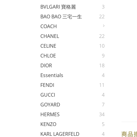
BVLGARI 寶格麗
3
BAO BAO 三宅一生
22
COACH
CHANEL
22
CELINE
10
CHLOE
9
DIOR
18
Essentials
4
FENDI
11
GUCCI
4
GOYARD
7
HERMES
34
KENZO
5
商品
KARL LAGERFELD
4