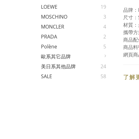
LOEWE
19
品牌：L
MOSCHINO
3
尺寸：
材質：
MONCLER
4
攜帶方
PRADA
2
商品配
Polène
5
商品料號
網頁商
歐系其它品牌
美日系其他品牌
24
SALE
58
了解