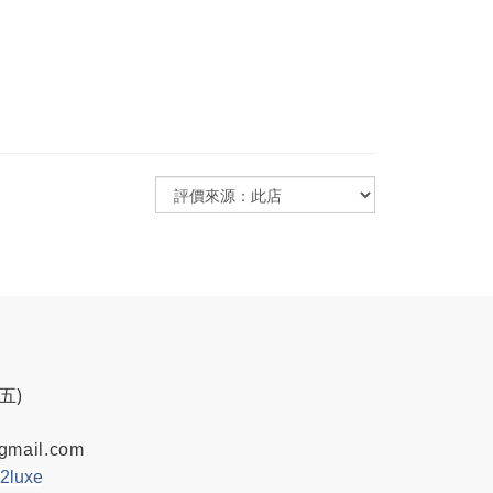
週五)
gmail.com
w2luxe