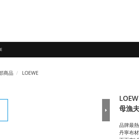
E
部商品
LOEWE
LOE
母漁夫
品牌最熱
丹寧布材