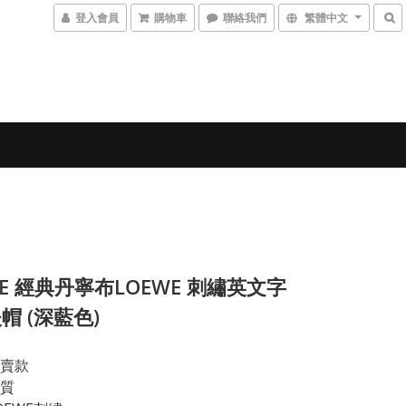
登入會員
購物車
聯絡我們
繁體中文
WE 經典丹寧布LOEWE 刺繡英文字
帽 (深藍色)
賣款
質