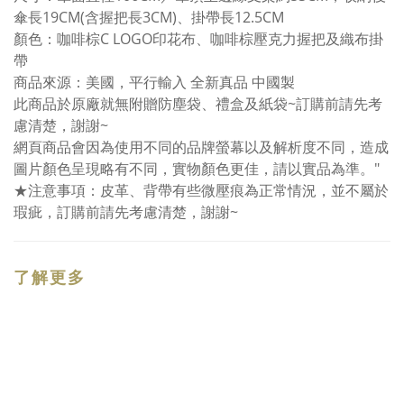
傘長19CM(含握把長3CM)、掛帶長12.5CM
顏色：咖啡棕C LOGO印花布、咖啡棕壓克力握把及織布掛
帶
商品來源：美國，平行輸入 全新真品 中國製
此商品於原廠就無附贈防塵袋、禮盒及紙袋~訂購前請先考
慮清楚，謝謝~
網頁商品會因為使用不同的品牌螢幕以及解析度不同，造成
圖片顏色呈現略有不同，實物顏色更佳，請以實品為準。"
★注意事項：皮革、背帶有些微壓痕為正常情況，並不屬於
瑕疵，訂購前請先考慮清楚，謝謝~
了解更多