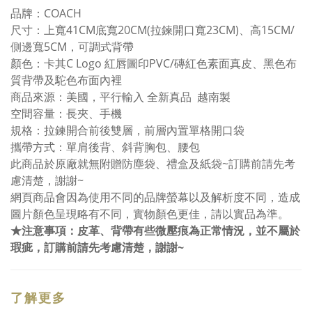
品牌：COACH
尺寸：上寬41CM底寬20CM(拉鍊開口寬23CM)、高15CM/
側邊寬5CM，可調式背帶
顏色：卡其C Logo 紅唇圖印PVC/磚紅色素面真皮、黑色布
質背帶及駝色布面內裡
商品來源：美國，平行輸入 全新真品 越南製
空間容量：長夾、手機
規格：拉鍊開合前後雙層，前層內置單格開口袋
攜帶方式：單肩後背、斜背胸包、腰包
此商品於原廠就無附贈防塵袋、禮盒及紙袋~訂購前請先考
慮清楚，謝謝~
網頁商品會因為使用不同的品牌螢幕以及解析度不同，造成
圖片顏色呈現略有不同，實物顏色更佳，請以實品為準。
★注意事項：皮革、背帶有些微壓痕為正常情況，並不屬於
瑕疵，訂購前請先考慮清楚，謝謝~
了解更多