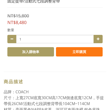
固定提帶/活動式七段調整背帶
NT$15,800
NT$8,480
數量
加入購物車
立即購買
商品描述
品牌：COACH
尺寸：上寬27CM底寬30CM高17CM側邊底寬12CM，手提
帶長26CM/活動式七段調整背帶長104CM~114CM
材質：亮面黑色NAPPA皮革、深可可布面內裡 銀色底珠