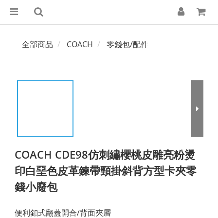
全部商品
COACH
零錢包/配件
COACH CDE98仿刺繡櫻桃皮雕亮粉燙
印白堊色皮革鍊帶頸掛斜背方型卡夾零
錢小廢包
便利釦式翻蓋開合/背面夾層