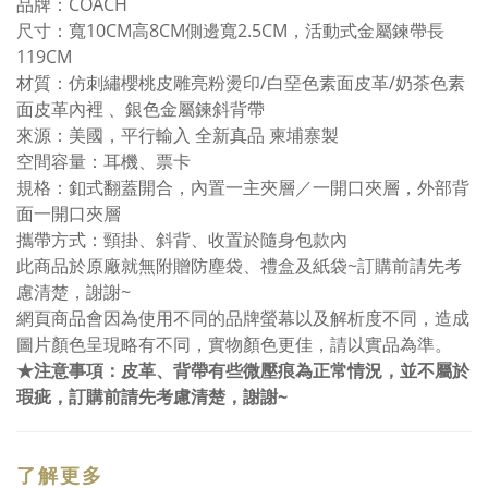
品牌：COACH
尺寸：寬10CM高8CM側邊寬2.5CM，活動式金屬鍊帶長
119CM
材質：仿刺繡櫻桃皮雕亮粉燙印/白堊色素面皮革/奶茶色素
面皮革內裡 、銀色金屬鍊斜背帶
來源：美國，平行輸入 全新真品 柬埔寨製
空間容量：耳機、票卡
規格：釦式翻蓋開合，內置一主夾層／一開口夾層，外部背
面一開口夾層
攜帶方式：頸掛、斜背、收置於隨身包款內
此商品於原廠就無附贈防塵袋、禮盒及紙袋~訂購前請先考
慮清楚，謝謝~
網頁商品會因為使用不同的品牌螢幕以及解析度不同，造成
圖片顏色呈現略有不同，實物顏色更佳，請以實品為準。
★注意事項：皮革、背帶有些微壓痕為正常情況，並不屬於
瑕疵，訂購前請先考慮清楚，謝謝~
了解更多