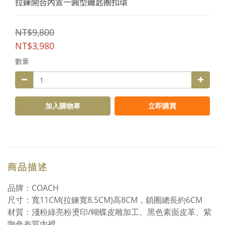
拉鍊開合內置一圓型鑰匙圈扣環
NT$9,800
NT$3,980
數量
加入購物車
立即購買
商品描述
品牌：COACH
尺寸：寬11CM(拉鍊寬8.5CM)高8CM，鎖圈總長約6CM
材質：淺粉綠亮粉燙印/蝴蝶皮雕加工、黑色素面皮革、紫
咖色布質內裡