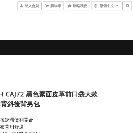
登入會員
購物車
聯絡我們
繁體中文
CH CAJ72 黑色素面皮革前口袋大款
胸背斜後背男包
拉鍊環便利開合
布背用舒適