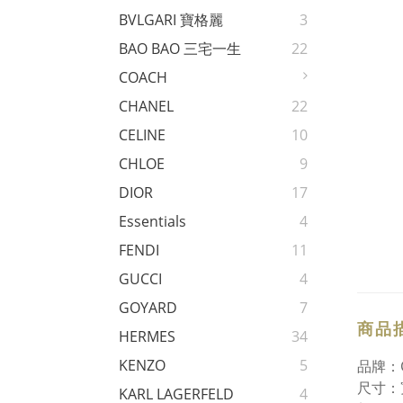
BVLGARI 寶格麗
3
BAO BAO 三宅一生
22
COACH
CHANEL
22
CELINE
10
CHLOE
9
DIOR
17
Essentials
4
FENDI
11
GUCCI
4
GOYARD
7
商品
HERMES
34
KENZO
5
品牌：
尺寸：
KARL LAGERFELD
4