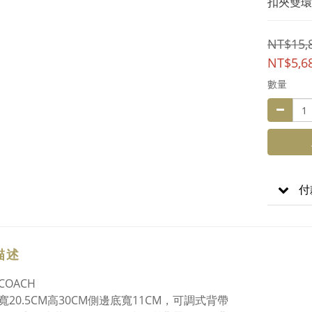
扣夾雙環
NT$15,
NT$5,6
數量
付
描述
COACH
寬20.5CM高30CM側邊底寬11CM，可調式背帶