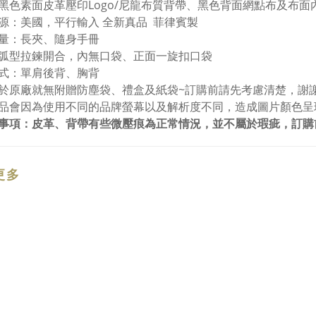
黑色素面皮革壓印Logo/尼龍布質背帶、黑色背面網點布及布面
源：美國，平行輸入 全新真品 菲律賓製
量：長夾、隨身手冊
弧型拉鍊開合，內無口袋、正面一旋扣口袋
式：單肩後背、胸背
於原廠就無附贈防塵袋、禮盒及紙袋~訂購前請先考慮清楚，謝
品會因為使用不同的品牌螢幕以及解析度不同，造成圖片顏色呈
事項：皮革、背帶有些微壓痕為正常情況，並不屬於瑕疵，訂購
更多