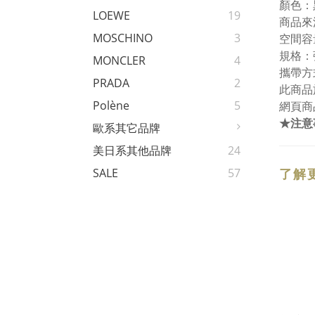
顏色：
LOEWE
19
商品來
MOSCHINO
3
空間容
規格：
MONCLER
4
攜帶方
PRADA
2
此商品
Polène
5
網頁商
★注意
歐系其它品牌
美日系其他品牌
24
了解
SALE
57