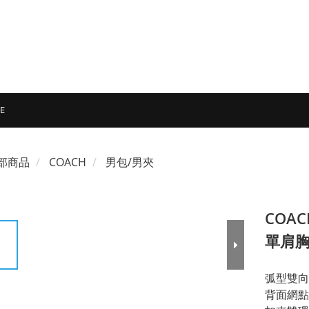
E
部商品
COACH
男包/男夾
COA
單肩
弧型雙向
背面網點