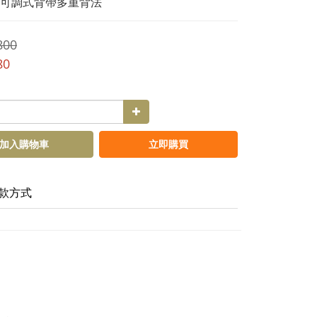
可調式背帶多重背法
800
80
加入購物車
立即購買
款方式