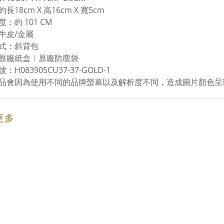
長18cm X 高16cm X 寬5cm
：約 101 CM
牛皮/金屬
式：斜背包
原廠紙盒︱原廠防塵袋
：H083905CU37-37-GOLD-1
品會因為使用不同的品牌螢幕以及解析度不同，造成圖片顏色呈
更多