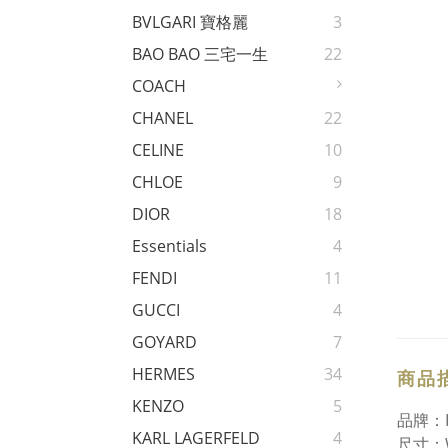
BVLGARI 寶格麗
3
BAO BAO 三宅一生
22
COACH
CHANEL
22
CELINE
10
CHLOE
9
DIOR
18
Essentials
4
FENDI
11
GUCCI
4
GOYARD
7
HERMES
34
商品
KENZO
5
品牌：H
KARL LAGERFELD
4
尺寸：W