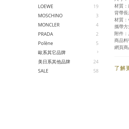
材質：約
LOEWE
19
背帶長度
MOSCHINO
3
材質：
MONCLER
4
攜帶方
附件：
PRADA
2
商品料號
Polène
5
網頁商
歐系其它品牌
美日系其他品牌
24
了解
SALE
58