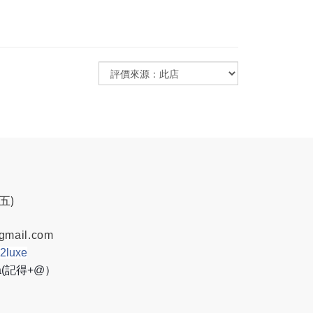
週五)
gmail.com
w2luxe
8a(記得+@）