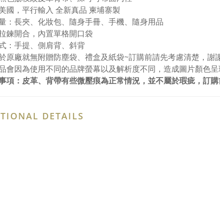
美國，平行輸入 全新真品 柬埔寨製
量：長夾、化妝包、隨身手冊、手機、隨身用品
拉鍊開合，內置單格開口袋
式：手提、側肩背、斜背
於原廠就無附贈防塵袋、禮盒及紙袋~訂購前請先考慮清楚，謝
品會因為使用不同的品牌螢幕以及解析度不同，造成圖片顏色呈
事項：皮革、背帶有些微壓痕為正常情況，並不屬於瑕疵，訂購
TIONAL DETAILS