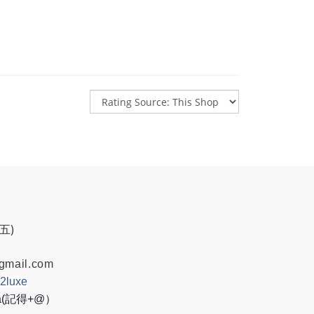
週五)
gmail.com
w2luxe
8a(記得+@）