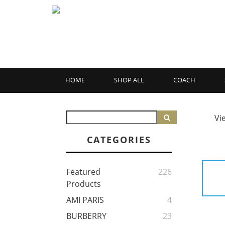
HOME
SHOP ALL
COACH
Vi
CATEGORIES
Featured
226
Products
AMI PARIS
4
BURBERRY
23