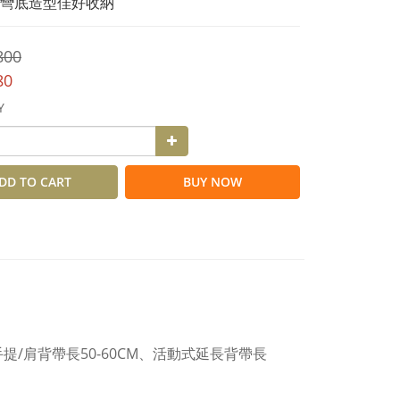
彎底造型佳好收納
800
80
Y
DD TO CART
BUY NOW
手提/肩背帶長50-60CM、活動式延長背帶長