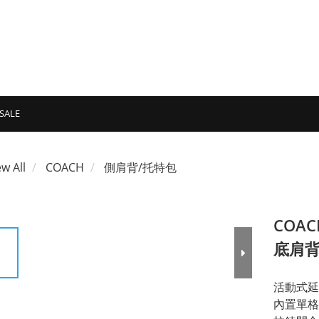
SALE
ew All
COACH
側肩背/托特包
COA
底肩背
活動式延
內置單格