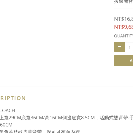
拉鍊開合
NT$16,
NT$9,6
QUANTIT
A
RIPTION
COACH
上寬29CM底寬36CM/高16CM側邊底寬8.5CM，活動式雙背帶-
~60CM
黑色荔枝紋皮革背帶、深可可布面內裡