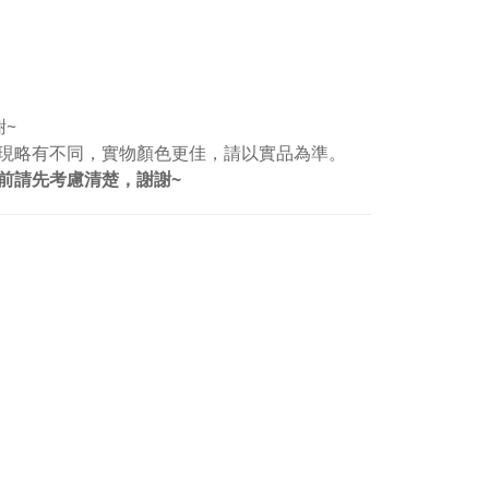
謝~
現略有不同，實物顏色更佳，請以實品為準。
前請先考慮清楚，謝謝~