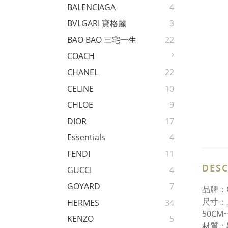
BALENCIAGA
4
BVLGARI 寶格麗
3
BAO BAO 三宅一生
22
COACH
CHANEL
22
CELINE
10
CHLOE
9
DIOR
17
Essentials
4
FENDI
11
DESC
GUCCI
4
GOYARD
7
品牌：
尺寸：
HERMES
34
50CM
KENZO
5
材質：